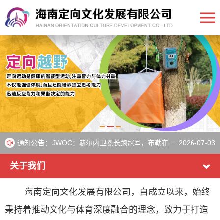
WOC：来自23个国家的运动员将在周五为淘汰赛荣耀而战
2026-07-10
WOC：来自26个国家的运动员晋级短距离决赛
2026-07-08
通知公告：
JWOC：赫尔内卫冕长跑冠军，布勒在瑞典夺得第三枚金牌
2026-07-03
《IOF》Aebersold和Heikkilä在瑞典比赛后继续保持世界杯领先地位
2026-07-01
关于我们
欧洲青年定向越野锦标赛圆满落幕
2026-06-30
海南定向文化发展有限公司，自成立以来，始终
秉持着推动文化与体育深度融合的理念，致力于打造