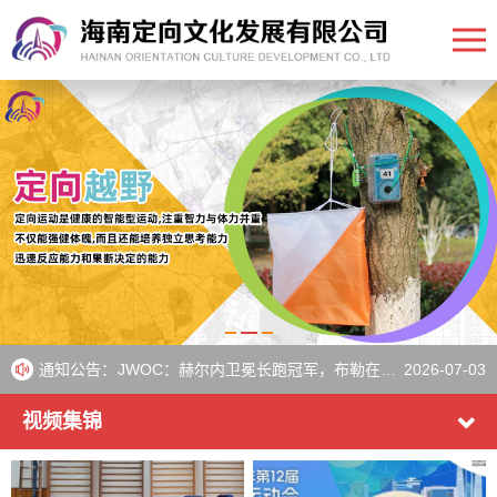
WOC：来自23个国家的运动员将在周五为淘汰赛荣耀而战
2026-07-10
WOC：来自26个国家的运动员晋级短距离决赛
2026-07-08
通知公告：
JWOC：赫尔内卫冕长跑冠军，布勒在瑞典夺得第三枚金牌
2026-07-03
《IOF》Aebersold和Heikkilä在瑞典比赛后继续保持世界杯领先地位
2026-07-01
视频集锦
欧洲青年定向越野锦标赛圆满落幕
2026-06-30