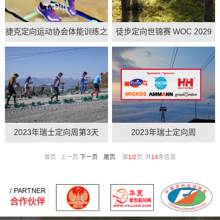
捷克定向运动协会体能训练之
徒步定向世锦赛 WOC 2029
绳梯训练 1
Örnsköldsvik
2023年瑞士定向周第3天
2023年瑞士定向周
首页 上一页
下一页
尾页
第
1/2
页, 共
14
条信息
/ PARTNER
合作伙伴