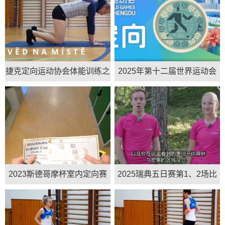
捷克定向运动协会体能训练之
2025年第十二届世界运动会
力量瑜伽
徒步定向 女子/男子短距离决
赛
2023斯德哥摩杯室内定向赛
2025瑞典五日赛第1、2场比
第二天
赛赛段试跑