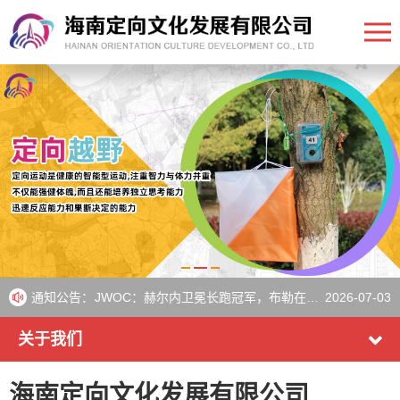
WOC：来自23个国家的运动员将在周五为淘汰赛荣耀而战
2026-07-10
WOC：来自26个国家的运动员晋级短距离决赛
2026-07-08
通知公告：
JWOC：赫尔内卫冕长跑冠军，布勒在瑞典夺得第三枚金牌
2026-07-03
《IOF》Aebersold和Heikkilä在瑞典比赛后继续保持世界杯领先地位
2026-07-01
关于我们
欧洲青年定向越野锦标赛圆满落幕
2026-06-30
海南定向文化发展有限公司