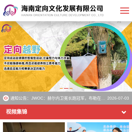
WOC：来自23个国家的运动员将在周五为淘汰赛荣耀而战
2026-07-10
WOC：来自26个国家的运动员晋级短距离决赛
2026-07-08
通知公告：
JWOC：赫尔内卫冕长跑冠军，布勒在瑞典夺得第三枚金牌
2026-07-03
《IOF》Aebersold和Heikkilä在瑞典比赛后继续保持世界杯领先地位
2026-07-01
视频集锦
欧洲青年定向越野锦标赛圆满落幕
2026-06-30