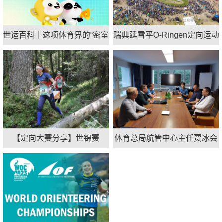
世运百科｜这项体育界的“密室
瑞典延雪平O-Ringen定向运动
逃脱”项目 正风靡
大赛
【定向大赛分享】世锦赛
体育总局航管中心主任贾冰会
WOC：中距离Alexandersson
见国际定向运动联合会秘书长
和Kyburz夺金