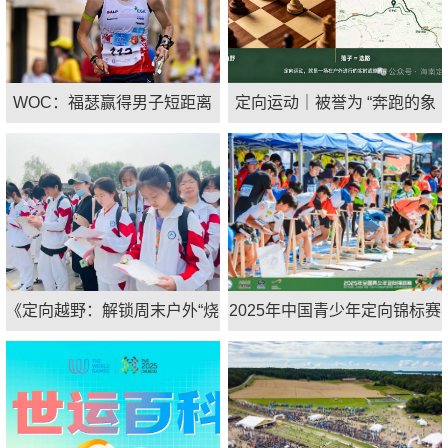
WOC：福瑟赢得男子短距离
定向运动｜被誉为 “奔跑的象
赛冠军，艾伯索尔德夺得首枚
棋”，这项户外运动藏着大智慧
短距离金牌
《定向越野：解锁周末户外“烧
2025年中国青少年定向锦标赛
脑”又解压的新玩法》
现场