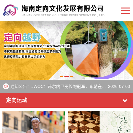
WOC：来自23个国家的运动员将在周五为淘汰赛荣耀而战
2026-07-10
WOC：来自26个国家的运动员晋级短距离决赛
2026-07-08
通知公告：
JWOC：赫尔内卫冕长跑冠军，布勒在瑞典夺得第三枚金牌
2026-07-03
《IOF》Aebersold和Heikkilä在瑞典比赛后继续保持世界杯领先地位
2026-07-01
定向运动
欧洲青年定向越野锦标赛圆满落幕
2026-06-30