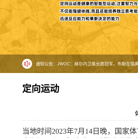
08
通知公告：
JWOC：赫尔内卫冕长跑冠军，布勒在瑞
定向运动
当地时间
2
023年7月14日晚，国