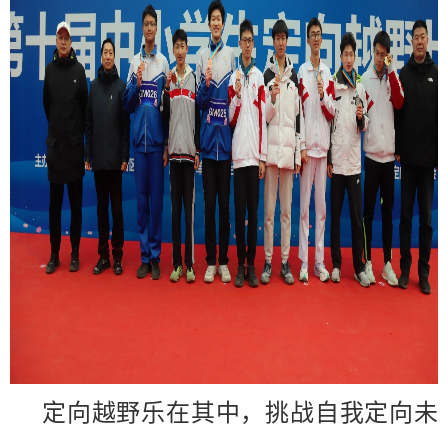
定向越野乐在其中，挑战自我定向未