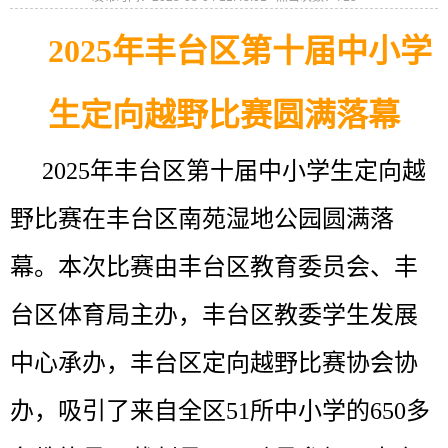
2025年丰台区第十届中小学
生定向越野比赛圆满落幕
2025年丰台区第十届中小学生定向越
野比赛在丰台区南苑湿地公园圆满落
幕。本次比赛由丰台区教育委员会、丰
台区体育局主办，丰台区教委学生发展
中心承办，丰台区定向越野比赛协会协
办，吸引了来自全区51所中小学的650多