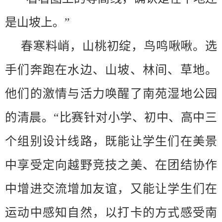
是山坡上。”
春寒料峭，山桃初绽，鸟鸣啾啾。选
手们奔跑在水边、山坡、林间、草地。
他们的激情与活力唤醒了南苑湿地公园
的清晨。“比赛针对小学、初中、高中三
个组别设计线路，既能让学生们在美景
中享受定向越野竞技之美、在团结协作
中增进交流增加友谊，又能让学生们在
运动中感知自然，以打卡的方式感受南