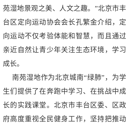
苑湿地景观之美、人文之趣。”北京市丰
台区定向运动协会会长孔繁金介绍，定
向运动不仅考验体能和智慧，而且通过
亲近自然让青少年关注生态环境，学习
成长。
南苑湿地作为北京城南“绿肺”，为学
生们提供了在奔跑中学习、在挑战中成
长的实践课堂。北京市丰台区委、区政
府高度重视全民健身工作，坚持把推动