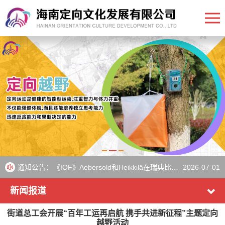
WOC：来自23个国家的运动员将在周五为淘汰赛荣耀而战
2026-07-10
WOC：来自26个国家的运动员晋级短距离决赛
2026-07-08
JWOC：赫尔内卫冕长跑冠军，布勒在瑞典夺得第三枚金牌
2026-07-03
通知公告：
《IOF》Aebersold和Heikkilä在瑞典比赛后继续保持世界杯领先地位
2026-07-01
欧洲青年定向越野锦标赛圆满落幕
2026-06-30
新闻报道
街道总工会开展“百年工运再启航 携手共进新征程”主题定向
越野活动